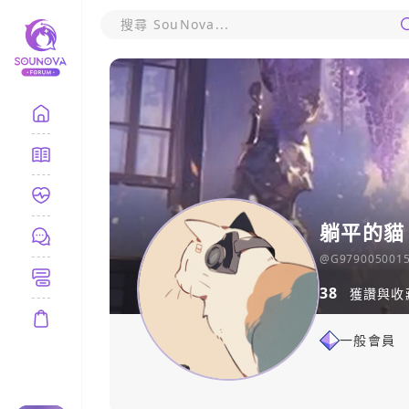
躺平的貓
@
G979005001
38
獲讚與收
一般會員