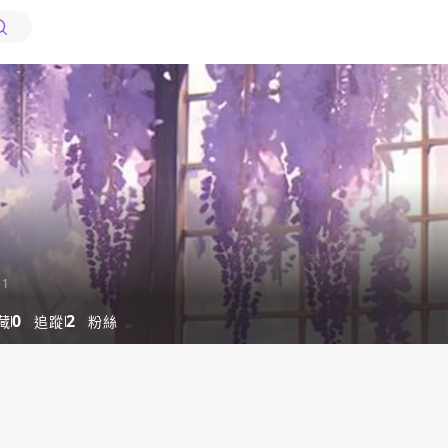
51
0
2
藏
追蹤
粉絲