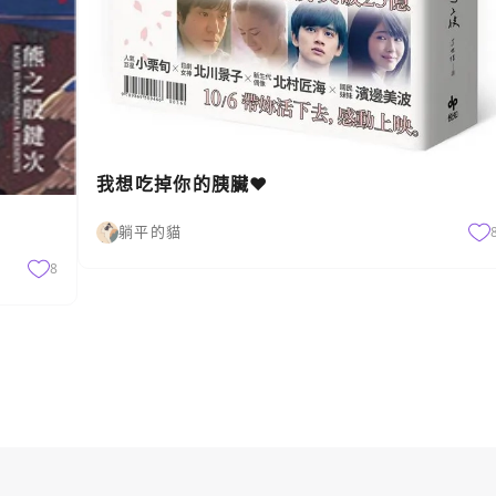
我想吃掉你的胰臟♥
躺平的貓
8