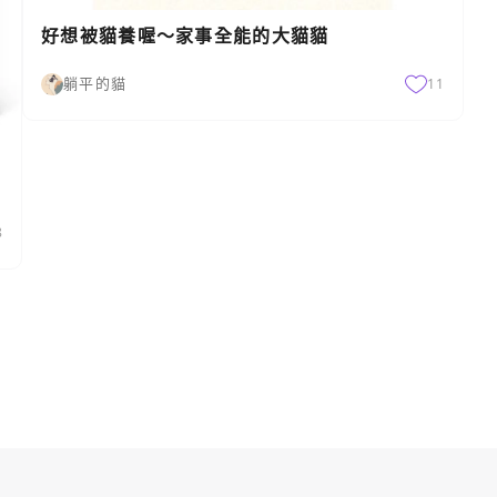
好想被貓養喔～家事全能的大貓貓
躺平的貓
11
8