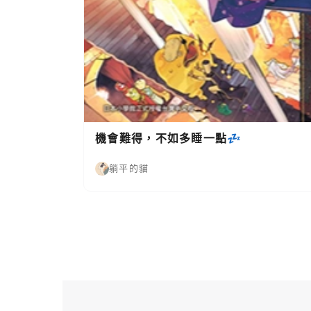
機會難得，不如多睡一點💤
躺平的貓