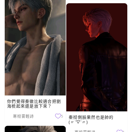
你們覺得秦徹比較適合把劉
海梳起來還是放下來？
寒彻雾輕詩
5
秦彻側臉果然也是帥的
(〃'▽'〃)