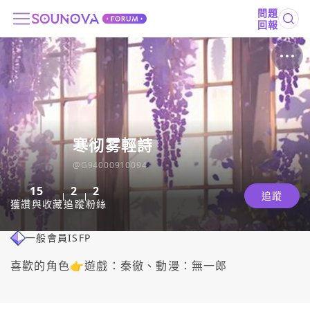
問題
回報
寒彻雾輕詩
@
G94000910094
15
2
2
追蹤
獲讚與收藏
追蹤
粉絲
一般會員
ISFP
喜歡的角色👉遊戲：秦徹、動漫：無一郎