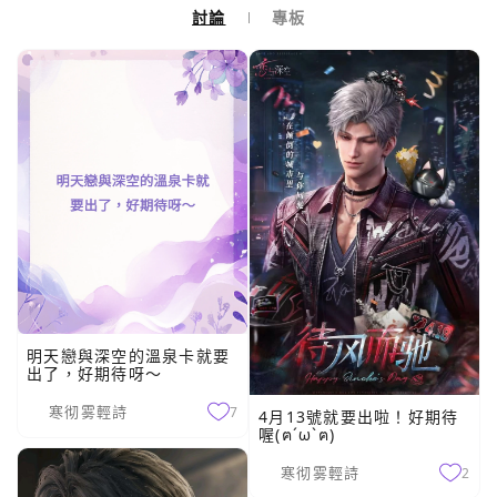
討論
專板
明天戀與深空的溫泉卡就要
出了，好期待呀～
寒彻雾輕詩
7
4月13號就要出啦！好期待
喔(ฅ´ω`ฅ)
寒彻雾輕詩
2