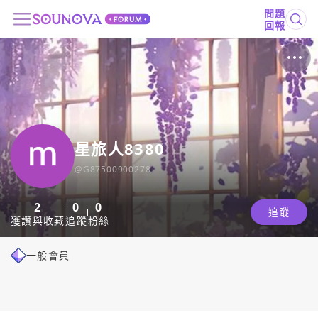
問題
回報
星旅人8380
@
G87500900278
2
0
0
追蹤
獲讚與收藏
追蹤
粉絲
一般會員