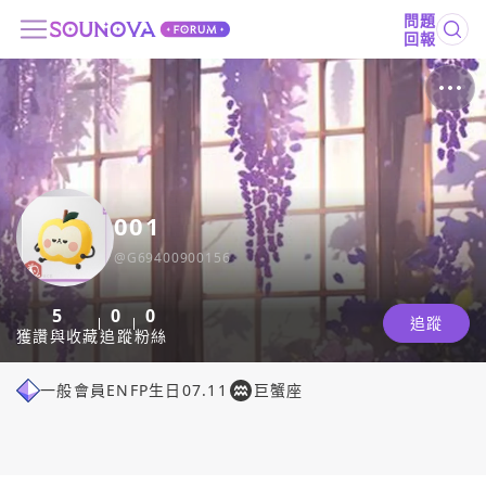
問題
回報
001
@
G69400900156
5
0
0
追蹤
獲讚與收藏
追蹤
粉絲
一般會員
ENFP
生日
07.11
巨蟹座