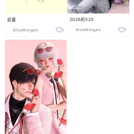
2026的520
初夏
AliceNingen
AliceNingen
2
2