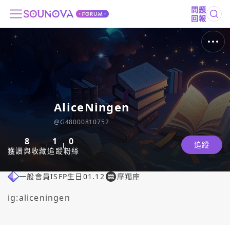
問題
回報
AliceNingen
@
G48000810752
8
1
0
追蹤
獲讚與收藏
追蹤
粉絲
一般會員
ISFP
生日
01.12
摩羯座
ig:aliceningen