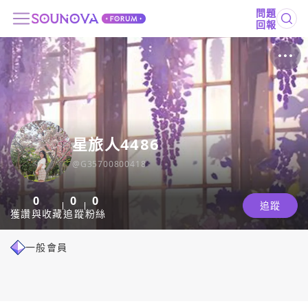
問題
回報
星旅人4486
@
G35700800418
0
0
0
追蹤
獲讚與收藏
追蹤
粉絲
一般會員