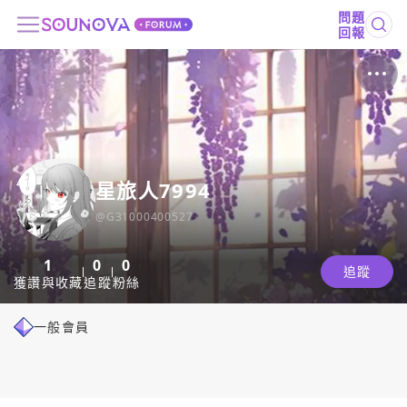
問題
回報
星旅人7994
@
G31000400527
1
0
0
追蹤
獲讚與收藏
追蹤
粉絲
一般會員