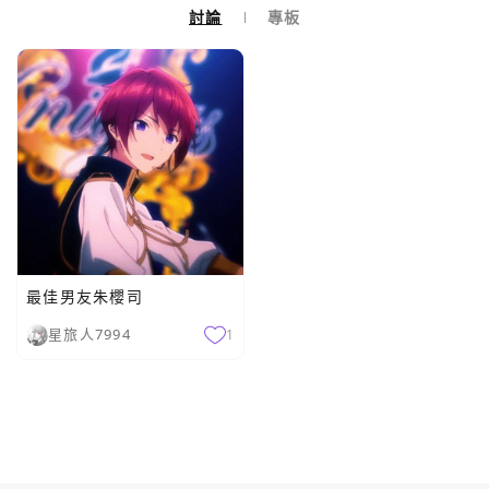
討論
專板
最佳男友朱櫻司
星旅人7994
1