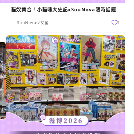
貓奴集合！小貓咪大史記xSouNova限時話題
SouNova少女星
1
3