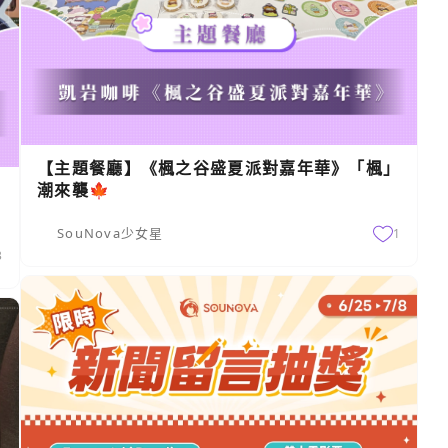
【主題餐廳】《楓之谷盛夏派對嘉年華》「楓」
名
潮來襲🍁
SouNova少女星
1
3