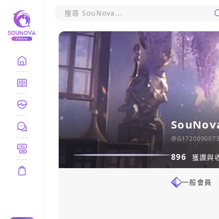
SouNo
@
G172009007
896
獲讚與
一般會員