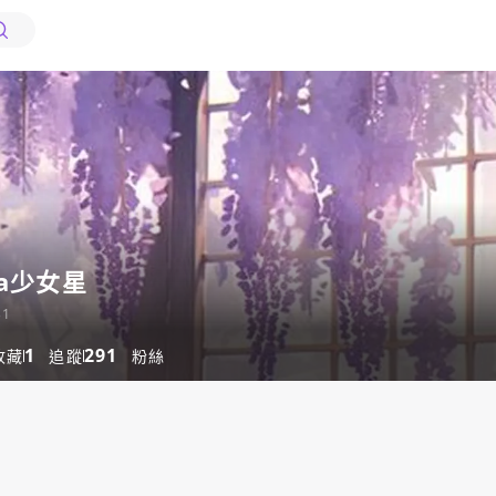
va少女星
31
1
291
收藏
追蹤
粉絲