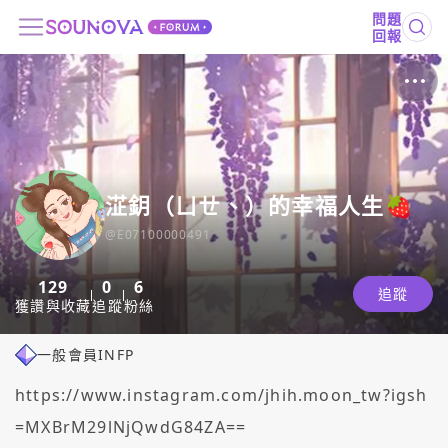
問題
回報
淽鈅（ㄩㄝ、）的幸福人生🍓
@
E07100000491
129
0
6
追蹤
獲讚與收藏
追蹤
粉絲
一般會員
INFP
https://www.instagram.com/jhih.moon_tw?igsh
=MXBrM29lNjQwdG84ZA==
