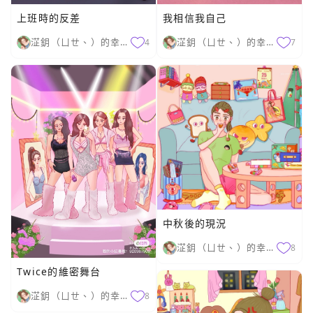
上班時的反差
我相信我自己
淽鈅（ㄩㄝ、）的幸福
淽鈅（ㄩㄝ、）的幸福
4
7
人生🍓
人生🍓
中秋後的現況
淽鈅（ㄩㄝ、）的幸福
8
人生🍓
Twice的維密舞台
淽鈅（ㄩㄝ、）的幸福
8
人生🍓