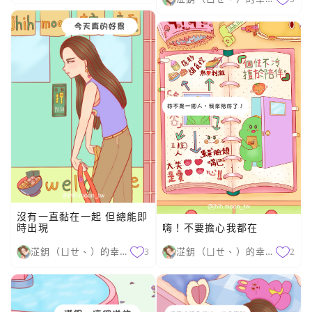
人生🍓
沒有一直黏在一起 但總能即
時出現
嗨！不要擔心我都在
淽鈅（ㄩㄝ、）的幸福
淽鈅（ㄩㄝ、）的幸福
3
2
人生🍓
人生🍓