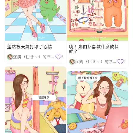
差點被天氣打壞了心情
嗨！妳們都喜歡什麼飲料
呢？
淽鈅（ㄩㄝ、）的幸福
5
人生🍓
淽鈅（ㄩㄝ、）的幸福
4
人生🍓