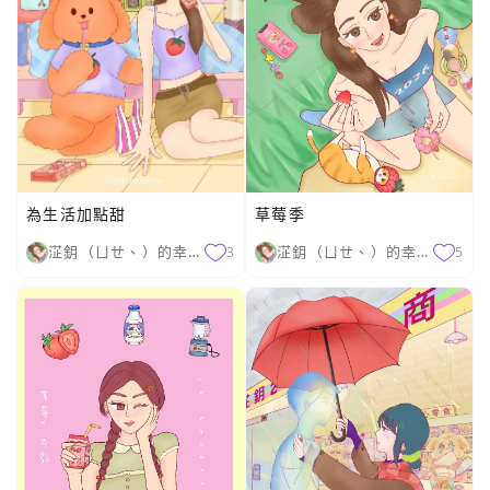
為生活加點甜
草莓季
淽鈅（ㄩㄝ、）的幸福
淽鈅（ㄩㄝ、）的幸福
3
5
人生🍓
人生🍓