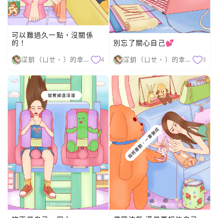
可以難過久一點，沒關係
的！
別忘了關心自己💕
淽鈅（ㄩㄝ、）的幸福
淽鈅（ㄩㄝ、）的幸福
4
3
人生🍓
人生🍓