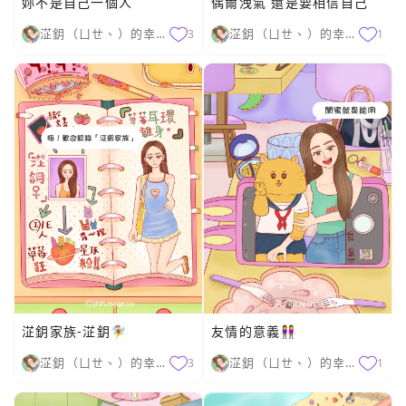
妳不是自己一個人
偶爾洩氣 還是要相信自己
淽鈅（ㄩㄝ、）的幸福
淽鈅（ㄩㄝ、）的幸福
3
1
人生🍓
人生🍓
淽鈅家族-淽鈅🧚‍♀️
友情的意義👭
淽鈅（ㄩㄝ、）的幸福
淽鈅（ㄩㄝ、）的幸福
3
1
人生🍓
人生🍓