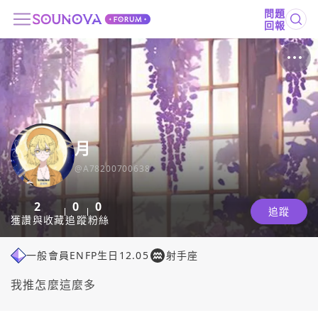
問題
回報
月
@
A78200700638
2
0
0
追蹤
獲讚與收藏
追蹤
粉絲
一般會員
ENFP
生日
12.05
射手座
我推怎麼這麼多