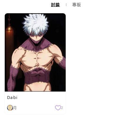
討論
專板
Dabi
月
2