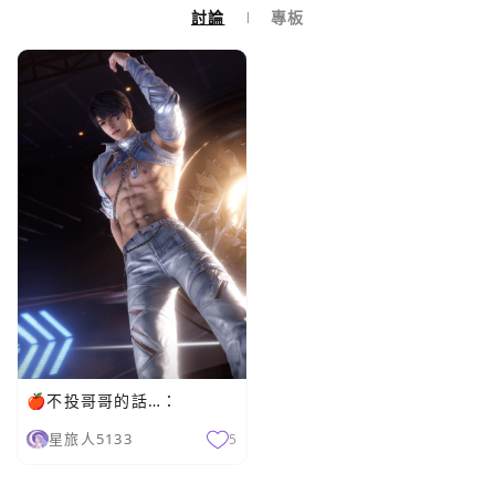
討論
專板
🍎不投哥哥的話…：
星旅人5133
5