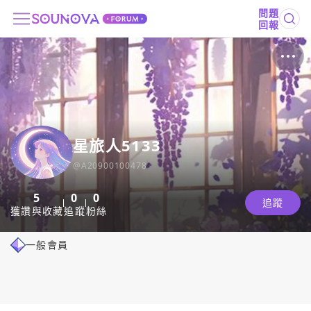
問題
回報
星旅人5133
@
A20900100478
5
0
0
追蹤
獲讚與收藏
追蹤
粉絲
一般會員