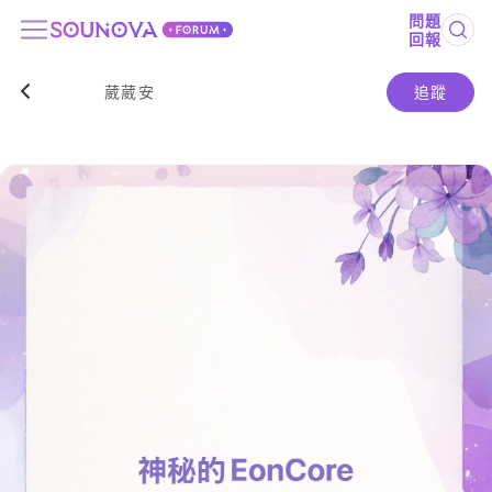
問題
回報
葳葳安
追蹤