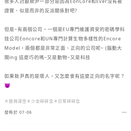
很多人討厭敖尹一部分是因為EonCore和Ever沒有被
證實、似是而非的反派關係對吧? 

但是~有兩個公司，一個是EU專門維護資安的密碼學科
技公司Eoncore和UN專門計算生物多樣性的Encore 
Model，兩個都是非常正面、正向的公司呢~ (腦動大
開ing 這麼巧的嗎~又是動物~又是科技

如果敖尹真的是壞人，又怎麼會有這麼正向的名字呢？
😈
＃
戀與深空
＃
少女碎碎念
＃
日常碎碎念
發佈於 07-06