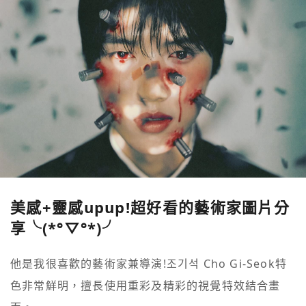
美感+靈感upup!超好看的藝術家圖片分
享╰(*°▽°*)╯
他是我很喜歡的藝術家兼導演!조기석 Cho Gi-Seok特
色非常鮮明，擅長使用重彩及精彩的視覺特效結合畫