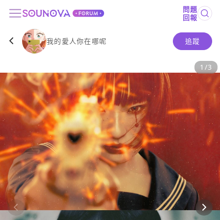
問題
回報
我的愛人你在哪呢
追蹤
1
/
3