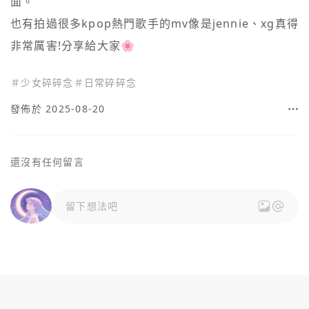
面。

也有拍過很多kpop熱門歌手的mv像是jennie、xg真得
非常厲害!分享給大家🌸
＃
少女碎碎念
＃
日常碎碎念
發佈於 2025-08-20
還沒有任何留言
留下想法吧