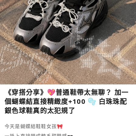
《穿搭分享》💖普通鞋帶太無聊？ 加一
個蝴蝶結直接精緻度+100 🫧 白珠珠配
銀色球鞋真的太犯規了
今天是蝴蝶結鞋鞋女孩🎀
