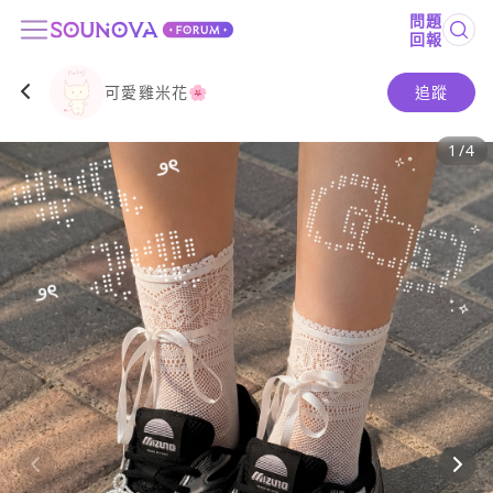
問題
回報
可愛雞米花🌸
追蹤
1
/
4