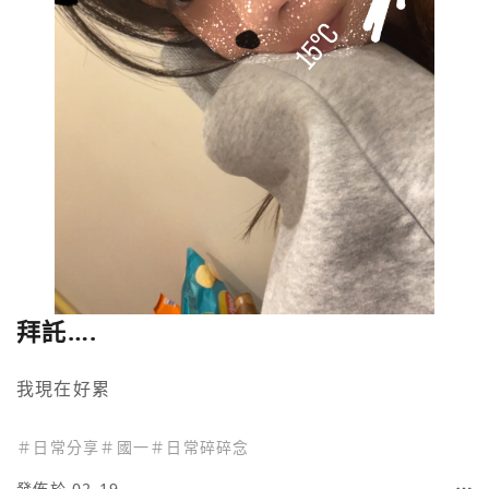
拜託….
我現在好累
＃
日常分享
＃
國一
＃
日常碎碎念
發佈於 02-19