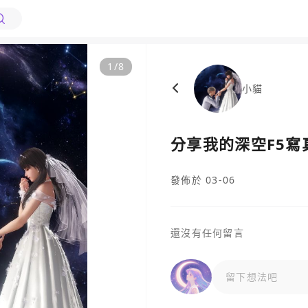
1
/
8
小貓
分享我的深空F5
發佈於 03-06
還沒有任何留言
留下想法吧