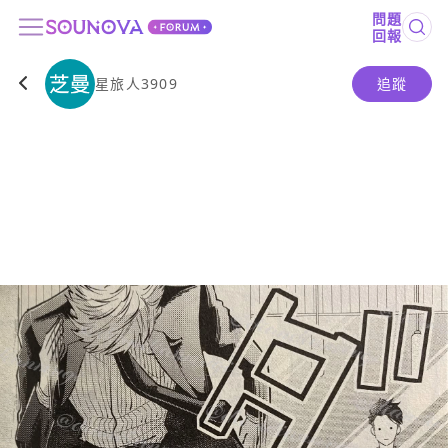
問題
回報
星旅人3909
追蹤