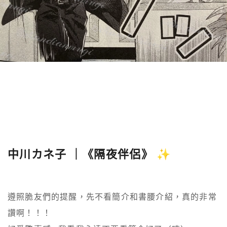
中川カネ子 ｜《隔夜伴侶》 ✨
遵照脆友們的提醒，先不看簡介和書腰介紹，真的非常
讚啊！！！
