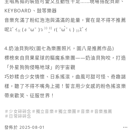
主唱馬摳的裝造可愛又互動性十足......現場搭配貝斯、
KEYBOARD、鼓等樂器

音樂充滿了粉紅泡泡與滿滿的能量，實在是不得不推薦
呢ｽﾞｲ₍₍ (ง ˘ω˘ )ว ⁾⁾ ⁽⁽ 〪ɾ( ˘ω˘ 〫ɩ ) ₎₎ｽﾞｲ

4.奶油貝狗咬(圖七為樂團照片，圖八是推薦作品)

標榜來自貝果星球的驅魔系樂團——奶油貝狗咬，打造
「外星狗狗侵略地球」的宇宙觀

巧妙糅合少女情懷、日系搖滾，曲風可甜可怪、奇趣謎
樣，聽了不得不嘴角上揚！誓言用少女感的粉色搖滾樂
帶來歡笑、征服世界！
＃
少女碎碎念
＃
獨立音樂
＃
獨立樂團
＃
音樂
＃
音樂推薦
＃
日常碎碎念
發佈於 2025-08-01