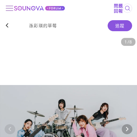
問題
回報
孫彩瑛的草莓
追蹤
1
/
8