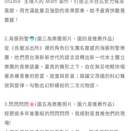
Studio  主理人的 Matt 製作，打造正宗台式女力搖滾
風貌，用充滿能量且強勁的音樂節奏，給予最爽快聽覺
震撼！

2.海豚刑警🐬(圖三為樂團照片，圖四是推薦作品)

從《烏龍派出所》裡的角色衍生團名靈感的海豚刑警樂
團，他們用台灣新新世代的語言詮釋出新一代本土獨立
樂團的音樂語彙，童真的聲形之下，自在無忌地輕快唱
著赤裸青春的慾望、寂寞與悲喜；跳躍又昂揚的科幻聲
效與旋律，勾勒出幻眇繽紛的二次元物語。

3.閃閃閃閃🌸(圖五為樂團照片，圖六是推薦作品)

經歷過多年後重組的閃閃閃閃，我絕對是首推他們的現
場!
