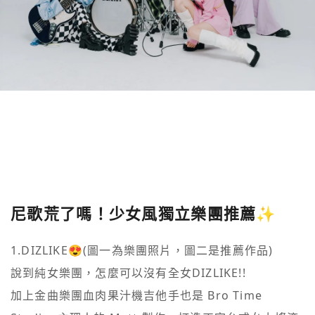
尼歌荒了嗎！少女風獨立樂團推薦✨
1.DIZLIKE😍(圖一為樂團照片，圖二是推薦作品)

說到純女樂團，怎麼可以沒有全女DIZLIKE!!

加上金曲樂團血肉果汁機吉他手也是 Bro Time 