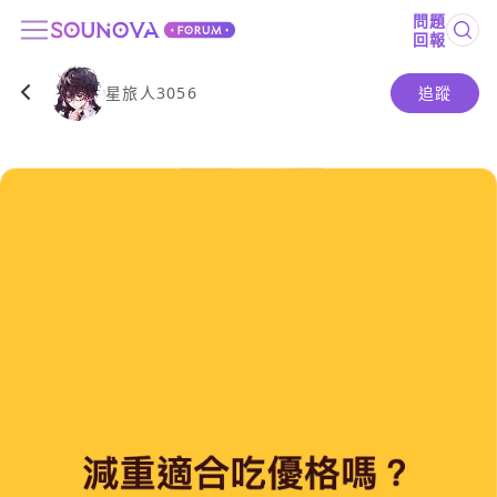
問題
回報
星旅人3056
追蹤