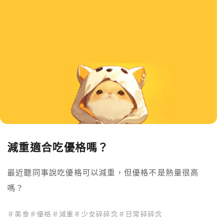
減重適合吃優格嗎？
最近聽同事說吃優格可以減重，但優格不是熱量很高
嗎？
＃
美食
＃
優格
＃
減重
＃
少女碎碎念
＃
日常碎碎念