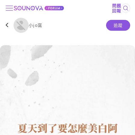
問題
回報
小jo窩
追蹤