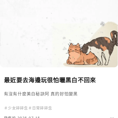
最近要去海邊玩很怕曬黑白不回來
有沒有什麼美白秘訣阿 真的好怕變黑
＃
少女碎碎念
＃
日常碎碎念
發佈於 2025-07-15