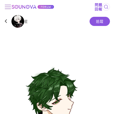
問題
回報
星
追蹤