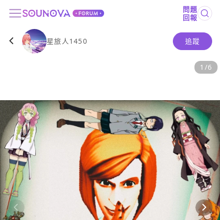
問題
回報
星旅人1450
追蹤
1
/
6