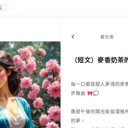
藍光雨
（短文）麥香奶茶
每一口都是甜入夢境的麥
步舞曲 🎀💭  

像是午後的陽光偷偷溜進
的夢。  
