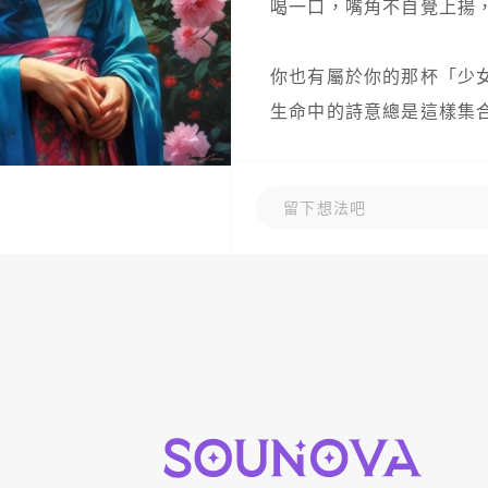
喝一口，嘴角不自覺上揚，
你也有屬於你的那杯「少女心
生命中的詩意總是這樣集合在
留下想法吧
＃
少女碎碎念
＃
日常分享
＃
藍
＃
免費閱讀
＃
少女心
＃
小確幸
發佈於 05-18
還沒有任何留言
留下想法吧