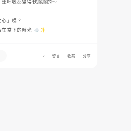
連呼吸都變得軟綿綿的～  

」嗎？  

當下的時光 ☁️✨  

2
留言
收藏
分享
光雨
＃
台灣作者
＃
飲料
＃
麥香奶茶
＃
日常碎碎念