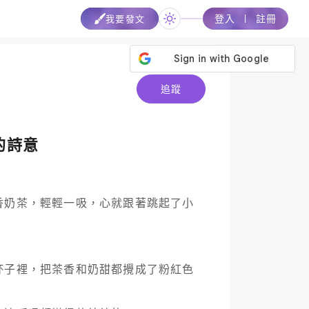
登入
註冊
我要發文
追蹤
的詩意
香奶茶，輕輕一吸，心就跟著跳起了小
杯子裡，把茶香和奶甜都攪成了粉紅色