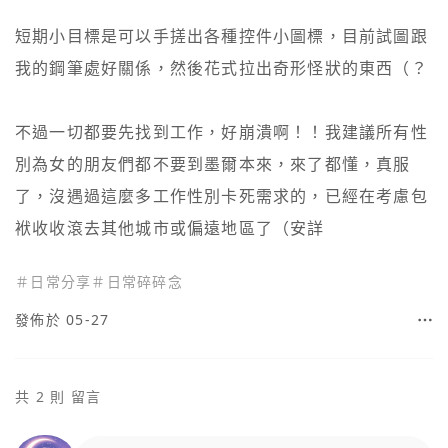
短期小目標是可以手搓出各種控件小圖標，目前試圖跟
我的鋼筆處好關係，然後花式拉出奇形怪狀的東西（？

不過一切都要先找到工作，好崩潰啊！！我建議所有性
別為女的朋友們都不要到墨爾本來，來了都懂，真服
了，沒遇過這麼多工作性別卡死需求的，已經在考慮包
袱收收滾去其他城市或偏遠地區了（安詳
＃
日常分享
＃
日常碎碎念
發佈於 05-27
共 2 則 留言