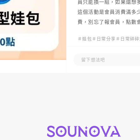
員只能換一組，如果還想多
這個活動是會員消費滿多少
費，別忘了報會員，點數
＃
娃包
＃
日常分享
＃
日常碎碎
發佈於 05-17
留下想法吧
共 2 則 留言
留下想法吧