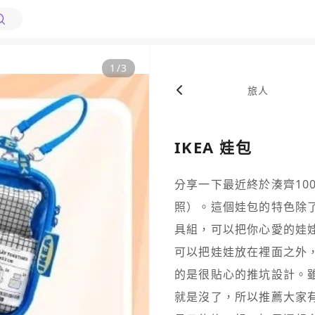
1
/
3
旅人
IKEA 娃包
分享一下最近終於湊齊100
照）。這個娃包的特色除
具組，可以把你心愛的娃
可以把娃娃放在裡面之外
的是很貼心的推坑設計。雖
就是沒了，所以推薦大家有