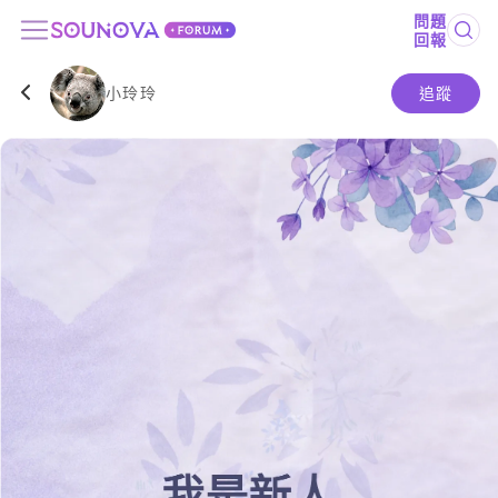
問題
回報
小玲玲
追蹤