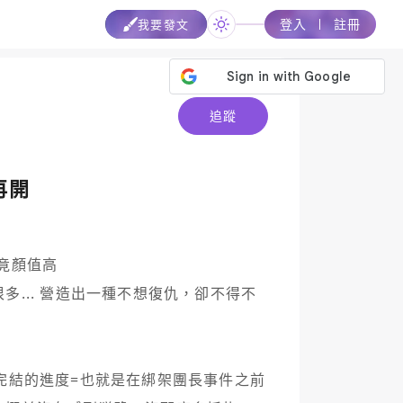
登入
註冊
我要發文
追蹤
再開
竟顏值高

多... 營造出一種不想復仇，卻不得不
完結的進度=也就是在綁架團長事件之前
