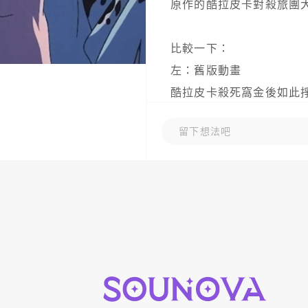
原作的酷拉皮卡對殺旅團大
比較一下： 

左：舊版動畫

酷拉皮卡殺死窩金後如此掙扎
右：漫畫

留下想法吧
看起來更像是「堅定」的表
造成差異的原因

我猜可能是，動畫「三觀」
感? 

雖然酷拉皮卡是復仇，但
痛苦，以正視聽(? 
