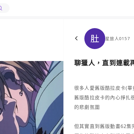
星旅人0157
聊獵人，直到連載
很多人愛舊版酷拉皮卡(畢
舊版酷拉皮卡的內心掙扎很
的悲劇氛圍 

但其實直到舊版動畫62集