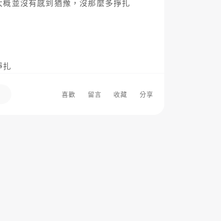
概並沒有感到猶豫，沒那麼多掙扎 

 

喜歡
留言
收藏
分享
情

也必須要正?? 受限於觀眾群和社會觀
畢竟還是殺人，所以必須在過程中感到