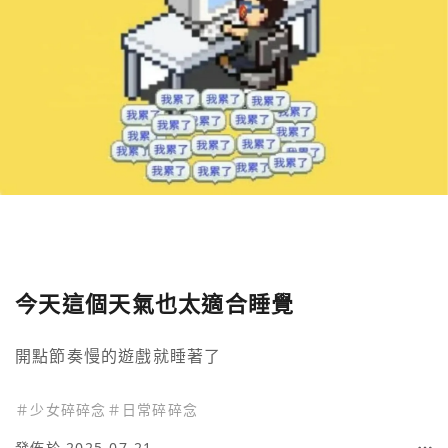
今天這個天氣也太適合睡覺
開點節奏慢的遊戲就睡著了
＃
少女碎碎念
＃
日常碎碎念
發佈於 2025-07-21