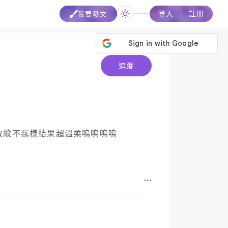
登入
註冊
我要發文
追蹤
放縱不羈樣結果超溫柔嗚嗚嗚嗚