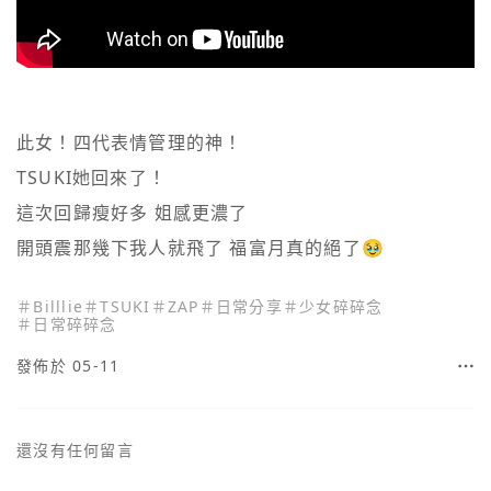
此女！四代表情管理的神！

TSUKI她回來了！

這次回歸瘦好多 姐感更濃了

開頭震那幾下我人就飛了 福富月真的絕了🥹
＃
Billlie
＃
TSUKI
＃
ZAP
＃
日常分享
＃
少女碎碎念
＃
日常碎碎念
發佈於 05-11
還沒有任何留言