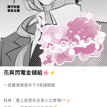
花與閃電金錢組🌸⚡️
一見鍾情黑道年下X見錢眼開

科林：愛上伯里先生是人之常情^^✌🏻
