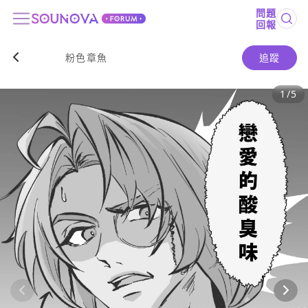
問題
回報
粉色章魚
追蹤
1
/
5