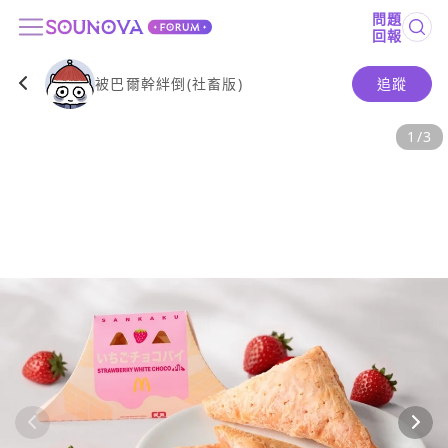
問題
回報
被巴爾幹絆倒(社畜版)
追蹤
1
/
3