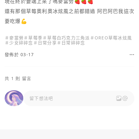
現在終於要端上來了嗎麥當勞🍓🍓🍓

還有那個草莓奧利奧冰炫風之前都錯過 阿巴阿巴我這次
要吃爆💪
＃
麥當勞
＃
草莓季
＃
草莓白巧克力三角派
＃
OREO草莓冰炫風
＃
少女碎碎念
＃
日常分享
＃
日常碎碎念
發佈於 03-17
共 1 則 留言
留下想法吧