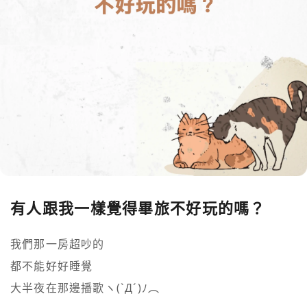
有人跟我一樣覺得畢旅不好玩的嗎？
我們那一房超吵的

都不能好好睡覺

大半夜在那邊播歌ヽ(`Д´)ﾉ︵ 
