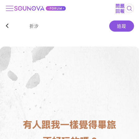
問題
回報
折汐
追蹤