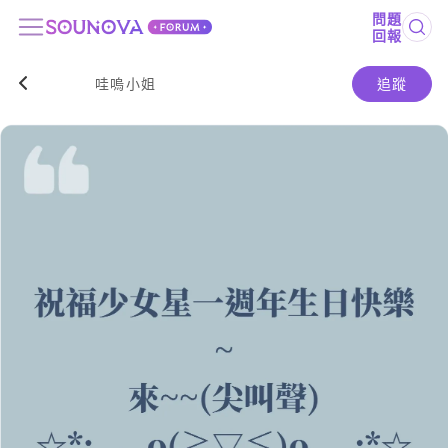
問題
回報
哇嗚小姐
追蹤