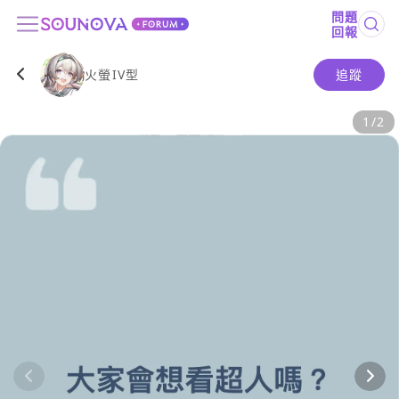
問題
回報
火螢IV型
追蹤
1
/
2