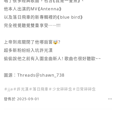
唱了很多經典歌曲，包含⟪我是一隻魚⟫、

他本人出演的MV⟪Antenna⟫

以及落日飛車的新專輯裡的⟪blue bird⟫ 

完全視覺聽覺雙重享受······!!!

上帝到底關閉了他哪扇窗🤯? 

超多新粉紛紛入坑許光漢

偷偷說他之前有入圍金曲新人! 歌曲也很好聽歐~~

圖源：Threads＠shawn_738
＃
jja
＃
許光漢
＃
落日飛車
＃
少女碎碎念
＃
日常碎碎念
發佈於 2025-09-01