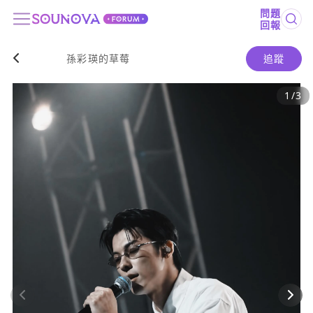
問題
回報
孫彩瑛的草莓
追蹤
1
/
3