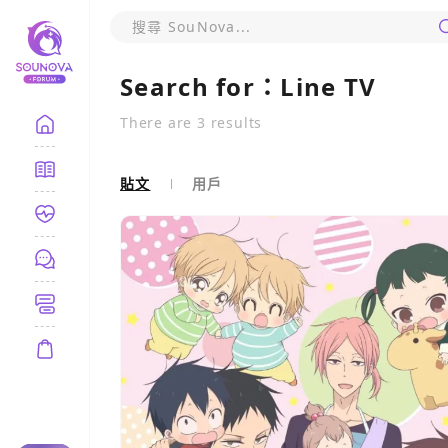
Search for：
Line TV
There are
3
results
貼文
用戶