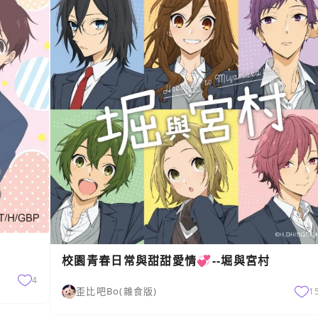
校園青春日常與甜甜愛情💞--堀與宮村
4
歪比吧Bo(雜食版)
1