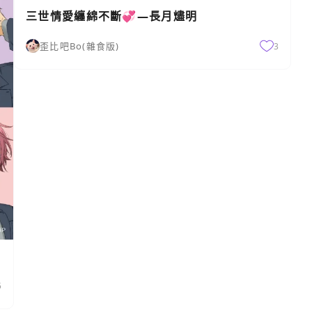
三世情愛纏綿不斷💞—長月燼明
歪比吧Bo(雜食版)
3
5