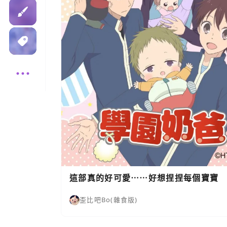
這部真的好可愛⋯⋯好想捏捏每個寶寶
歪比吧Bo(雜食版)