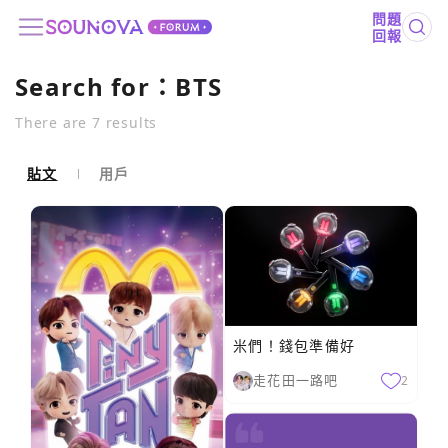
問題
回報
Search for：
BTS
There are
7
results
貼文
用戶
米們！錢包準備好
走花田一路吧
2