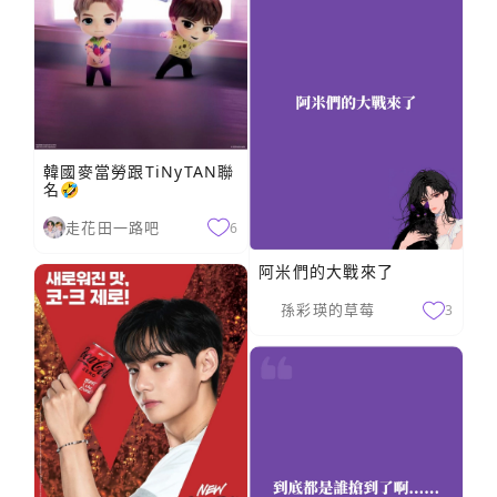
韓國麥當勞跟TiNyTAN聯
名🤣
走花田一路吧
6
阿米們的大戰來了
孫彩瑛的草莓
3