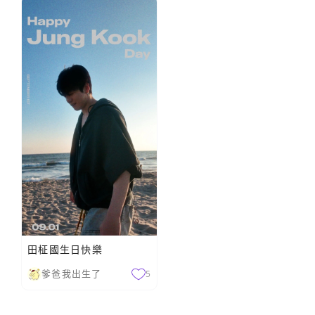
田柾國生日快樂
爹爸我出生了
5