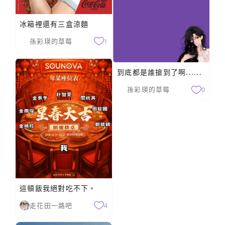
冰箱裡還有三盒涼麵
孫彩瑛的草莓
1
到底都是誰搶到了啊......
孫彩瑛的草莓
0
這頓飯我絕對吃不下。
走花田一路吧
4