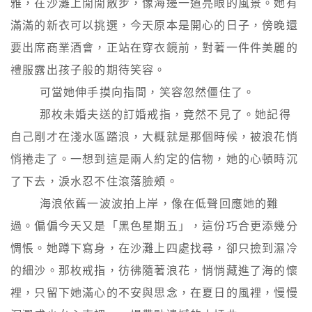
雅，在沙灘上閒閒散步，像海邊一道亮眼的風景。她有
滿滿的新衣可以挑選，今天原本是開心的日子，傍晚還
要出席商業酒會，正站在穿衣鏡前，對著一件件美麗的
禮服露出孩子般的期待笑容。

        可當她伸手摸向指間，笑容忽然僵住了。

        那枚未婚夫送的訂婚戒指，竟然不見了。她記得
自己剛才在淺水區踏浪，大概就是那個時候，被浪花悄
悄捲走了。一想到這是兩人約定的信物，她的心頓時沉
了下去，淚水忍不住滾落臉頰。

        海浪依舊一波波拍上岸，像在低聲回應她的難
過。偏偏今天又是「黑色星期五」，這份巧合更添幾分
惆悵。她蹲下寫身，在沙灘上四處找尋，卻只撿到濕冷
的細沙。那枚戒指，彷彿隨著浪花，悄悄藏進了海的懷
裡，只留下她滿心的不安與思念，在夏日的風裡，慢慢