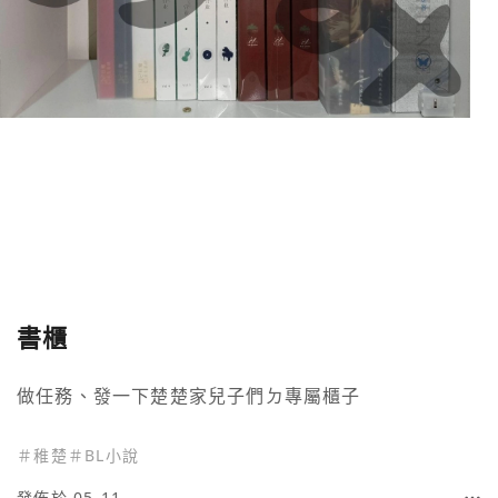
書櫃
做任務、發一下楚楚家兒子們ㄉ專屬櫃子
＃
稚楚
＃
BL小說
發佈於 05-11