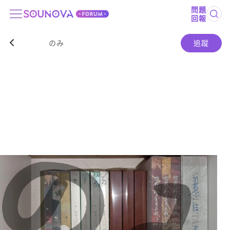
問題
回報
のみ
追蹤