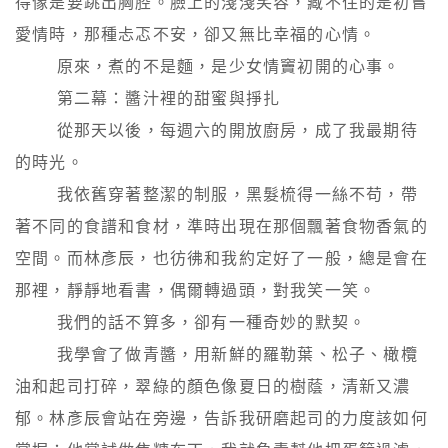
得像是要跳出胸腔。臉上的淺淺笑容，藏不住的是初嘗
愛情時，那種忐忑不安，卻又無比幸福的心情。

        原來，煮的不是麵，是少女情竇初開的心事。

        第二幕：醬汁裡的甜蜜與掙扎

        從那天以後，每週六的開放廚房，成了我最期待
的時光。

        我依舊穿著整潔的制服，黑髮梳得一絲不苟，帶
著不同的食譜和食材，準時出現在那個飄著食物香氣的
空間。而林彥辰，也彷彿和我約定好了一般，總是會在
那裡，靜靜地看書，偶爾轉過頭，對我笑一笑。

        我們的話不算多，卻有一種奇妙的默契。

        我學會了做青醬，用新鮮的羅勒葉、松子、橄欖
油和起司打碎，翠綠的顏色像夏日的樹蔭，清新又濃
郁。林彥辰會站在旁邊，告訴我研磨起司的力度該如何