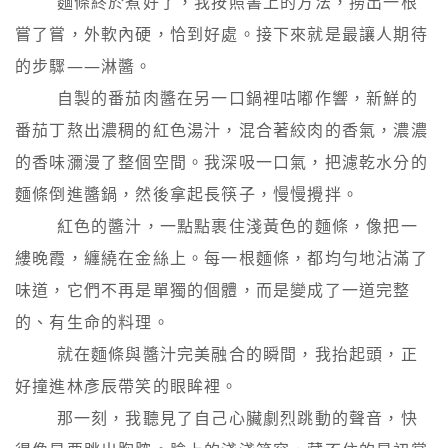
        麵條終於煮好了，我按照書上的方法，撈出一根
嘗了嘗，外軟內硬，恰到好處。接下來就是最讓人期待
的步驟——淋醬。

        自製的番茄肉醬在另一口鍋裡咕嘟作響，新鮮的
番茄丁熬出濃稠的紅色湯汁，混合著絞肉的香氣，濃濃
的香味瀰漫了整個空間。我深吸一口氣，把濾乾水分的
麵條倒進醬鍋，然後拿起長筷子，慢慢攪拌。

        紅色的醬汁，一點點裹住淺黃色的麵條，像把一
縷晚霞，纏繞在金絲上。每一根麵條，都均勻地沾滿了
味道，它們不再是單獨的個體，而是變成了一道完整
的、有生命的料理。

        就在麵條與醬汁完美融合的瞬間，我抬起頭，正
好撞進林彥辰帶笑的眼眸裡。

        那一刻，我聽見了自己心臟劇烈跳動的聲音，快