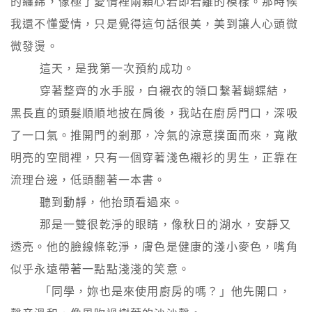
的纏綿，像極了愛情裡兩顆心若即若離的模樣。那時候
我還不懂愛情，只是覺得這句話很美，美到讓人心頭微
微發燙。

        這天，是我第一次預約成功。

        穿著整齊的水手服，白襯衣的領口繫著蝴蝶結，
黑長直的頭髮順順地披在肩後，我站在廚房門口，深吸
了一口氣。推開門的剎那，冷氣的涼意撲面而來，寬敞
明亮的空間裡，只有一個穿著淺色襯衫的男生，正靠在
流理台邊，低頭翻著一本書。

        聽到動靜，他抬頭看過來。

        那是一雙很乾淨的眼睛，像秋日的湖水，安靜又
透亮。他的臉線條乾淨，膚色是健康的淺小麥色，嘴角
似乎永遠帶著一點點淺淺的笑意。

        「同學，妳也是來使用廚房的嗎？」他先開口，