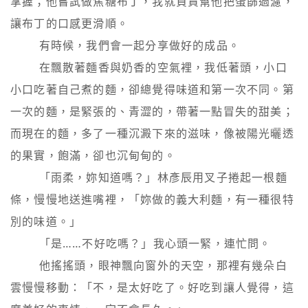
掌握；他嘗試做焦糖布丁，我就負責幫他把蛋篩過濾，
讓布丁的口感更滑順。

        有時候，我們會一起分享做好的成品。

        在飄散著麵香與奶香的空氣裡，我低著頭，小口
小口吃著自己煮的麵，卻總覺得味道和第一次不同。第
一次的麵，是緊張的、青澀的，帶著一點冒失的甜美；
而現在的麵，多了一種沉澱下來的滋味，像被陽光曬透
的果實，飽滿，卻也沉甸甸的。

        「雨柔，妳知道嗎？」林彥辰用叉子捲起一根麵
條，慢慢地送進嘴裡，「妳做的義大利麵，有一種很特
別的味道。」

        「是……不好吃嗎？」我心頭一緊，連忙問。

        他搖搖頭，眼神飄向窗外的天空，那裡有幾朵白
雲慢慢移動：「不，是太好吃了。好吃到讓人覺得，這