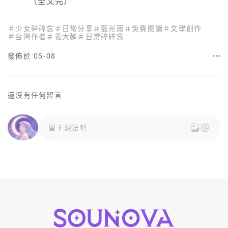
＃
少女碎碎念
＃
日常分享
＃
藍光雨
＃
免費閱讀
＃
文學創作
＃
台灣作者
＃
義大麵
＃
日常碎碎念
發佈於 05-08
還沒有任何留言
留下想法吧