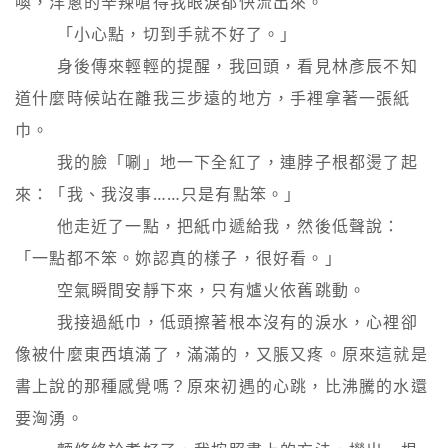
喚，洋蔥的辛辣嗆得我眼淚都快流出來。

        「小心點，切到手就不好了。」

        身後傳來輕輕的提醒，我回頭，看見林彥辰不知
道什麼時候站在離我三步遠的地方，手裡拿著一張紙
巾。

        我的臉「唰」地一下全紅了，連脖子根都燙了起
來：「我、我沒事……只是有點笨。」

        他走近了一點，把紙巾遞給我，然後低聲說：
「一點都不笨。妳認真的樣子，很好看。」

        空氣瞬間安靜下來，只有爐火依舊跳動。

        我接過紙巾，低頭擦著根本沒有的淚水，心裡卻
像被什麼東西填滿了，滿滿的，又脹又疼。原來這就是
書上說的那種感覺嗎？原來初遇的心跳，比沸騰的水還
要洶湧。
