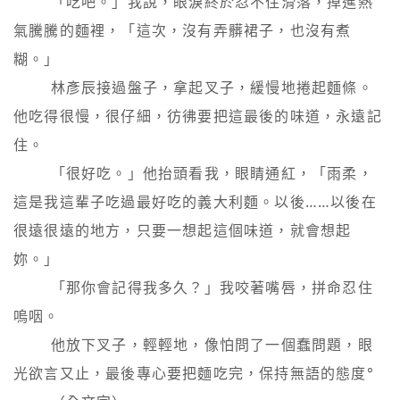
        「吃吧。」我說，眼淚終於忍不住滑落，掉進熱
氣騰騰的麵裡，「這次，沒有弄髒裙子，也沒有煮
糊。」

        林彥辰接過盤子，拿起叉子，緩慢地捲起麵條。
他吃得很慢，很仔細，彷彿要把這最後的味道，永遠記
住。

        「很好吃。」他抬頭看我，眼睛通紅，「雨柔，
這是我這輩子吃過最好吃的義大利麵。以後……以後在
很遠很遠的地方，只要一想起這個味道，就會想起
妳。」

        「那你會記得我多久？」我咬著嘴唇，拼命忍住
嗚咽。

        他放下叉子，輕輕地，像怕問了一個蠢問題，眼
光欲言又止，最後專心要把麵吃完，保持無語的態度°
