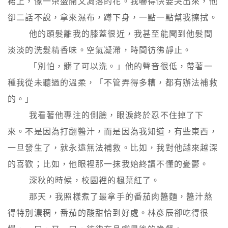
裙上，像一朵盛開又凋落的花。我嚇得快要哭出來，他
卻二話不說，拿來濕布，蹲下身，一點一點幫我擦拭。

        他的頭髮離我的膝蓋很近，我甚至能聞到他髮間
淡淡的洗髮精香味。空氣凝滯，時間彷彿靜止。

        「別怕，髒了可以洗。」他的聲音很低，帶著一
種我從未聽過的溫柔，「不管弄得多糟，都有辦法補救
的。」

        我看著他專注的側臉，眼淚終於忍不住掉了下
來。不是因為打翻醬汁，而是因為我知道，有些東西，
一旦發生了，就永遠無法補救。比如，我對他越來越深
的喜歡；比如，他眼裡那一抹我始終讀不懂的憂鬱。

        深秋的時候，校園裡的楓葉紅了。

        那天，我照樣煮了最拿手的番茄肉醬麵，醬汁熬
得特別濃稠，番茄的酸甜恰到好處。林彥辰卻吃得很