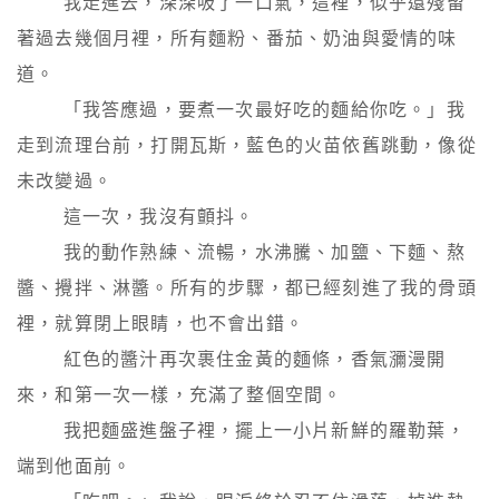
        我走進去，深深吸了一口氣，這裡，似乎還殘留
著過去幾個月裡，所有麵粉、番茄、奶油與愛情的味
道。

        「我答應過，要煮一次最好吃的麵給你吃。」我
走到流理台前，打開瓦斯，藍色的火苗依舊跳動，像從
未改變過。

        這一次，我沒有顫抖。

        我的動作熟練、流暢，水沸騰、加鹽、下麵、熬
醬、攪拌、淋醬。所有的步驟，都已經刻進了我的骨頭
裡，就算閉上眼睛，也不會出錯。

        紅色的醬汁再次裹住金黃的麵條，香氣瀰漫開
來，和第一次一樣，充滿了整個空間。

        我把麵盛進盤子裡，擺上一小片新鮮的羅勒葉，
端到他面前。
