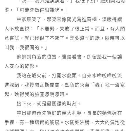
        「我……我只是試試看。」我低下頭，臉頰開始發
燙，「可能會做得很難吃。」

        林彥辰笑了，那笑容像陽光灑進窗欞，溫暖得讓
人不敢直視：「不要緊，失敗了很正常。而且，有人願
意嘗試，就已經很了不起了。需要幫忙的話，隨時可以
叫我，我很閒的。」

        他退到角落的位置，繼續看書，卻留給我一個讓
人安心的背影。

        我站在爐火前，打開水龍頭。自來水嘩啦嘩啦流
進深鍋，我擰開瓦斯開關，藍色的火苗「轟」地一聲竄
起，映得我的臉龐忽明忽暗。

        接下來，就是最關鍵的時刻。

        拿出那包預先買好的義大利麵，長長的麵條握在
手裡，有一種踏實的觸感。水開始沸騰，大大的氣泡從