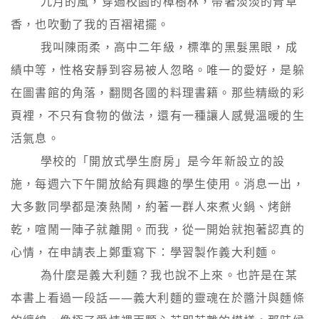
        九月的風，穿過校園的樟樹林，帶著淡淡的青草
香，也吹動了我的百褶裙擺。

        我叫陳雨柔，高中二年級，標準的黑髮黑眼，成
績中等，性格安靜到容易被人忽略。唯一的愛好，是躲
在圖書館的角落，翻閱各國的料理書籍。那些精緻的彩
頁裡，不只有食物的做法，還有一種讓人感覺溫暖的生
活氣息。

        學校的「開放式學生廚房」是今年新設立的設
施，每週六下午開放給有興趣的學生使用。消息一出，
大多數同學都是湊熱鬧，約著一群人來煮火鍋、烤餅
乾，喧鬧一陣子就離開。而我，從一開始就抱著認真的
心情，在申請表上鄭重寫下：學習製作義大利麵。

        為什麼是義大利麵？我也說不上來。也許是在某
本書上看過一段話——義大利麵的靈魂在於醬汁與麵條