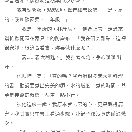
聲音溫和，像風吹過樹葉的沙沙聲。

        我有點緊張，點點頭，聲音細若蚊鳴：「是、是
的。我叫陳雨柔，二年級。」

        「我是一年級的，林彥辰。」他合上書，走過來
幫忙掀開蓋在器具上的防塵布，「我在研究甜點，這裡
很安靜，很適合看書。妳要做什麼呢？」

        「義……義大利麵。」我捏著衣角，手心微微出
汗。

        他眼睛一亮：「真的嗎？我看過很多義大利料理
的書，聽說要煮出完美的麵，水的鹹度、煮的時間、甚
至是拌醬的時機，都差一點不行。」

        被他這麼一說，我原本就忐忑的心，更是跳得厲
害。我其實只在書上看過步驟，連鍋子都沒真的碰過幾
次。
