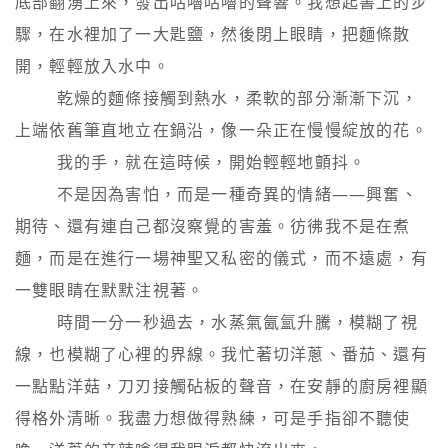
底部翻湧上來，發出咕嚕咕嚕的聲響。我想起書上的步
驟，在水裡加了一大匙鹽，然後閉上眼睛，把麵條散
開，輕輕放入水中。

        乾燥的麵條接觸到熱水，柔軟的部分漸漸下沉，
上端依舊筆直地立在鍋沿，像一朵正在慢慢綻放的花。

        我的手，就在這時候，開始輕輕地顫抖。

        不是因為害怕，而是一種奇異的情緒——興奮、
期待、還有連自己都沒察覺的害羞。彷彿我不是在煮
麵，而是在進行一場神聖又私密的儀式，而不遠處，有
一雙眼睛在默默注視著。

        時間一分一秒過去，水蒸氣氤氳升騰，模糊了視
線，也模糊了心裡的界線。我忙著切洋蔥、番茄、還有
一點點洋菇，刀刃接觸砧板的聲音，在安靜的廚房裡顯
得格外清晰。我盡力想做得熟練，可是手指卻不聽使