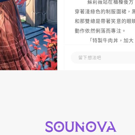
        蘇莉薇站在櫃檯後方，熟練地將托盤上的餐點一一核對。她
穿著淺綠色的制服圍裙，
和那雙總是帶著笑意的眼
動作依然俐落而專注。

        「特製牛肉丼，加大，溫泉蛋，味噌湯。」她喃喃自語地確
認著訂單內容，嘴角不自覺
留下想法吧
        這是南方松井最喜歡的組合。

        從什麼時候開始注意到他的呢？蘇莉薇自己也說不清楚。或
許是去年秋天，當她第一
球背心、滿頭大汗的男孩
「請給我最大的牛肉丼，
光芒，就像午後的陽光一樣
        從那天起，蘇莉薇開始注意這個來自日本的留學生。她發現
他總是在固定的時間出現