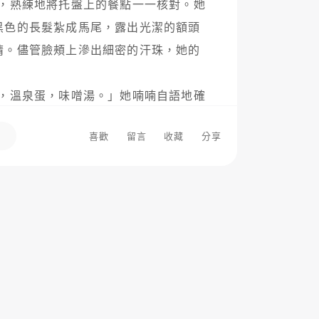
黑色的長髮紮成馬尾，露出光潔的額頭
睛。儘管臉頰上滲出細密的汗珠，她的
地揚起一絲微笑。

喜歡
留言
收藏
分享
次在吉野家值晚班時，看到那個穿著籃
衝進來，用一口帶著日本腔的中文說：
我快要餓死了！」那時候，他眼睛裡的
燦爛。

——週一到週五的下午五點半，偶爾是