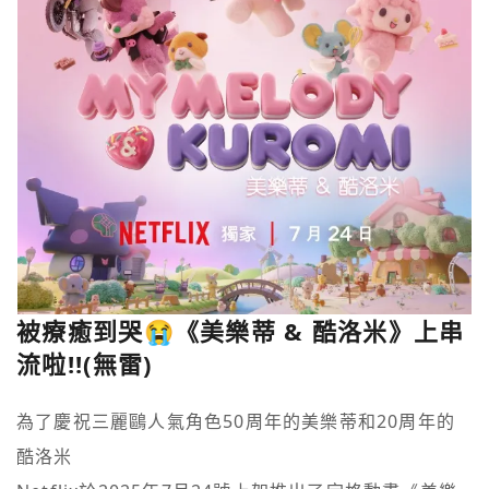
被療癒到哭😭《美樂蒂 & 酷洛米》上串
流啦!!(無雷)
為了慶祝三麗鷗人氣角色50周年的美樂蒂和20周年的
酷洛米
