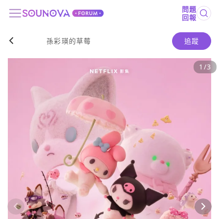
問題
回報
孫彩瑛的草莓
追蹤
1
/
3