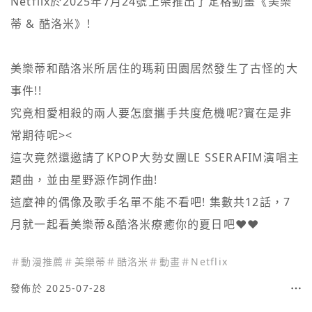
Netflix於2025年7月24號上架推出了定格動畫《美樂
蒂 & 酷洛米》!

美樂蒂和酷洛米所居住的瑪莉田園居然發生了古怪的大
事件!!

究竟相愛相殺的兩人要怎麼攜手共度危機呢?實在是非
常期待呢><

這次竟然還邀請了KPOP大勢女團LE SSERAFIM演唱主
題曲，並由星野源作詞作曲!

這麼神的偶像及歌手名單不能不看吧! 集數共12話，7
月就一起看美樂蒂&酷洛米療癒你的夏日吧❤️❤️
＃
動漫推薦
＃
美樂蒂
＃
酷洛米
＃
動畫
＃
Netflix
發佈於 2025-07-28