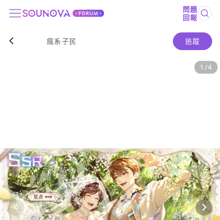
問題
回報
瘋系子民
追蹤
1
/
4