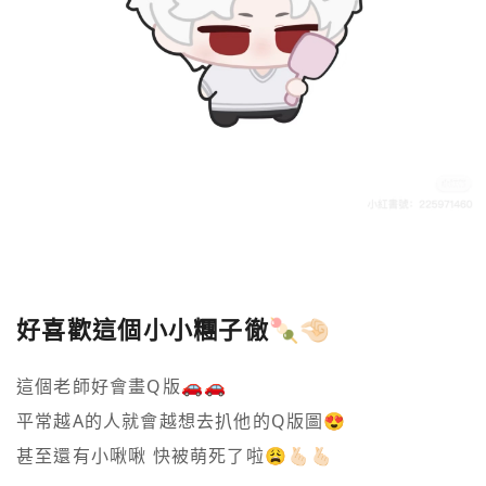
好喜歡這個小小糰子徹🍡🤏🏻
這個老師好會畫Q版🚗🚗

平常越A的人就會越想去扒他的Q版圖😍

甚至還有小啾啾 快被萌死了啦😩🫰🏻🫰🏻
