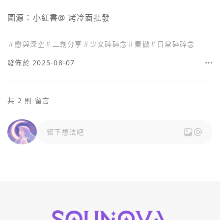
圖源：小紅書@ 烤冷面批發
＃
戀與深空
＃
二創分享
＃
少女碎碎念
＃
秦徹
＃
日常碎碎念
發佈於 2025-08-07
共 2 則 留言
留下想法吧