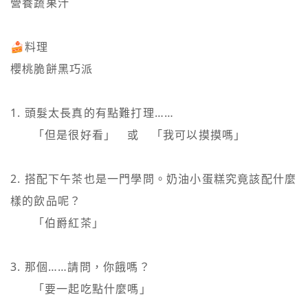
營養蔬果汁

🍰料理

櫻桃脆餅黑巧派

1. 頭髮太長真的有點難打理……

   　「但是很好看」　或　「我可以摸摸嗎」

2. 搭配下午茶也是一門學問。奶油小蛋糕究竟該配什麼
樣的飲品呢？

   　「伯爵紅茶」

3. 那個……請問，你餓嗎？

   　「要一起吃點什麼嗎」
