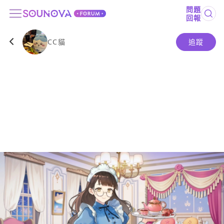
問題
回報
CC貓
追蹤