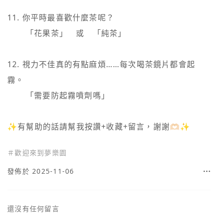
11. 你平時最喜歡什麼茶呢？

    　「花果茶」　或　「純茶」

12. 視力不佳真的有點麻煩……每次喝茶鏡片都會起
霧。

    　「需要防起霧噴劑嗎」

✨有幫助的話請幫我按讚+收藏+留言，謝謝🫶🏻✨
＃
歡迎來到夢樂園
發佈於 2025-11-06
還沒有任何留言