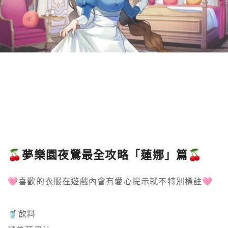
🍒夢樂園夜鶯最全攻略「蓮娜」篇🍒
🩷喜歡的衣服在遊戲內會有愛心提示就不特別標註🩷

🥤飲料
