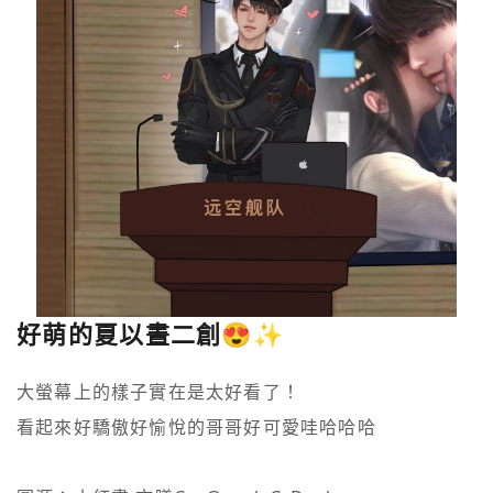
好萌的夏以晝二創😍✨
大螢幕上的樣子實在是太好看了！

看起來好驕傲好愉悅的哥哥好可愛哇哈哈哈
