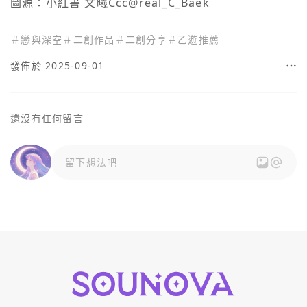
圖源：小紅書 文曦Ccc@real_C_Baek
＃
戀與深空
＃
二創作品
＃
二創分享
＃
乙遊推薦
發佈於 2025-09-01
還沒有任何留言
留下想法吧