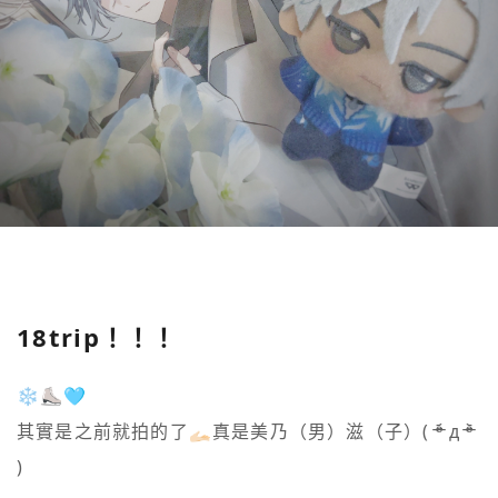
18trip！！！
❄️⛸️🩵

其實是之前就拍的了🫴🏻真是美乃（男）滋（子）( ᵒ̴̶̷᷄ д ᵒ̴̶̷᷅ 
)
