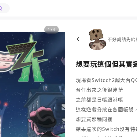
1
/
4
不好說請先給
想要玩這個但其實還沒
現場看Switcch2超大台QQ
台任出來之後很迷茫

之前都是日帳跟港帳

這樣遊戲分散在各國帳號，
想要買那種同捆

結果這次的Switch沒有特