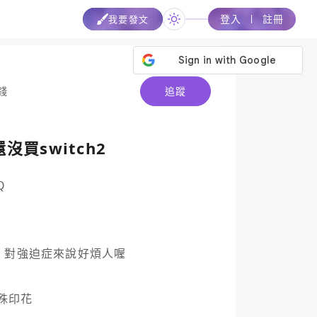
登入
註冊
我要發文
錢
追蹤
買switch2


對強迫症來說好煩人喔

殊印花
