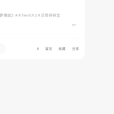
夢傳說Z-A
＃
Switch2
＃
日常碎碎念
8
留言
收藏
分享