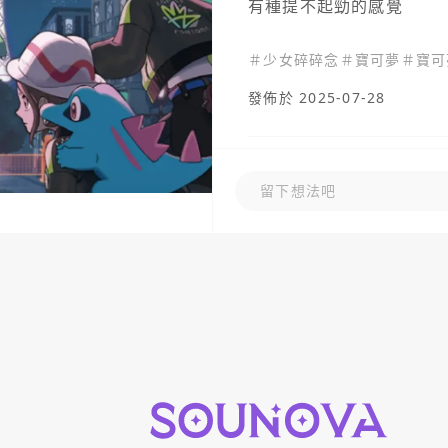
有種提不起勁的感覺
＃
少女碎碎念
＃
寶可夢
＃
寶可
發佈於 2025-07-28
還沒有任何留言
留下想法吧
留下想法吧