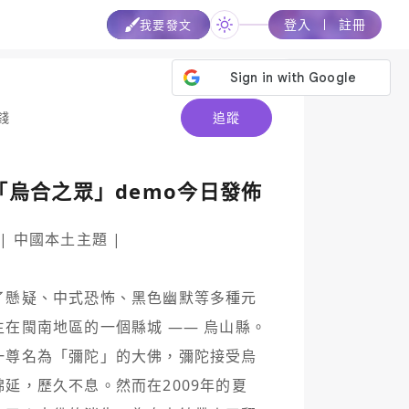
登入
註冊
我要發文
錢
追蹤
烏合之眾」demo今日發佈
 | 中國本土主題 |

了懸疑、中式恐怖、黑色幽默等多種元
在閩南地區的一個縣城 —— 烏山縣。
一尊名為「彌陀」的大佛，彌陀接受烏
延，歷久不息。然而在2009年的夏