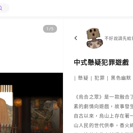
1
/
5
不好說請先給
中式懸疑犯罪遊戲「
| 懸疑 | 犯罪 | 黑色幽默
《烏合之眾》是一款融合
素的劇情向遊戲，故事發生
自古以來，烏山上存在著
山人民的世代供奉，香火綿