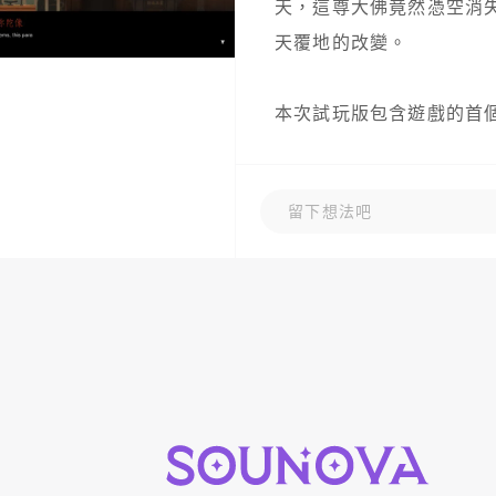
天，這尊大佛竟然憑空消
天覆地的改變。

本次試玩版包含遊戲的首個章
玩家將陸續扮演6個不同
留下想法吧
裡，探索彌陀消失之謎。 
生存之道。在彌陀慈悲低
定，卻又寓於無限可能之中
https://store.steampo
＃
獨立遊戲
＃
懸疑恐怖
＃
角色
＃
單人
＃
橫向捲軸