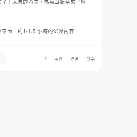
失了！大佛的消失，為烏山鎮帶來了翻
節，約1-1.5 小時的沉浸內容

身分的角色，回到大佛消失前的一個月
7
留言
收藏
分享
6名角色，6種迥然不同的性格、背景與
眉的注視下，他們的人生似乎早已註
。

wered.com...
扮演
＃
點擊遊戲
＃
犯罪
＃
劇情
＃
懸疑
＃
解謎